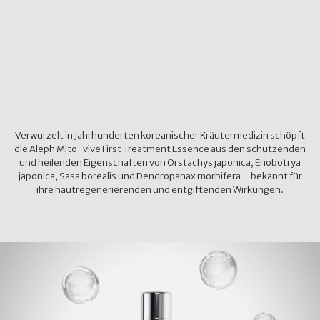
Verwurzelt in Jahrhunderten koreanischer Kräutermedizin schöpft
die Aleph Mito-vive First Treatment Essence aus den schützenden
und heilenden Eigenschaften von Orstachys japonica, Eriobotrya
japonica, Sasa borealis und Dendropanax morbifera – bekannt für
ihre hautregenerierenden und entgiftenden Wirkungen.